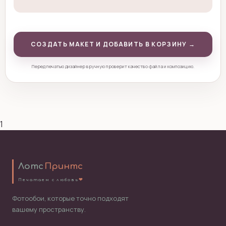
СОЗДАТЬ МАКЕТ И ДОБАВИТЬ В КОРЗИНУ →
Перед печатью дизайнер вручную проверит качество файла и композицию.
1
Лотс
Принтс
❤
П
е
ч
а
т
а
е
м
с
л
ю
б
о
в
ь
Фотообои, которые точно подходят
вашему пространству.