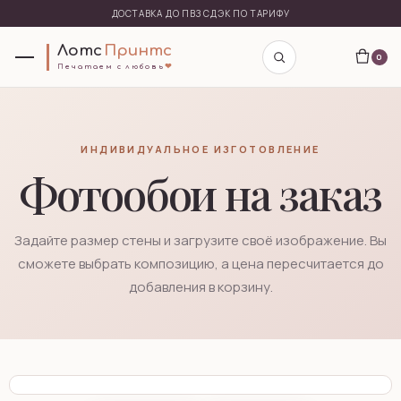
ДОСТАВКА ДО ПВЗ СДЭК ПО ТАРИФУ
Лотс
Принтс
0
❤
П
е
ч
а
т
а
е
м
с
л
ю
б
о
в
ь
ИНДИВИДУАЛЬНОЕ ИЗГОТОВЛЕНИЕ
Фотообои на заказ
Задайте размер стены и загрузите своё изображение. Вы
сможете выбрать композицию, а цена пересчитается до
добавления в корзину.
＋